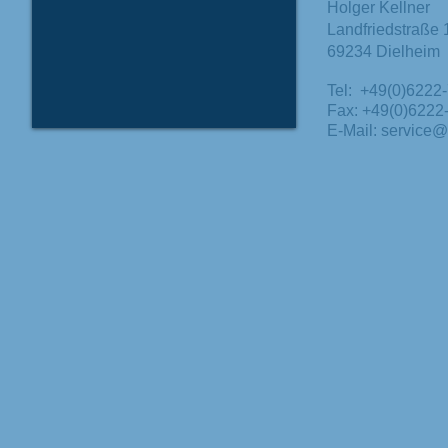
Holger Kellner
Landfriedstraße 
69234 Dielheim
Tel: +49(0)6222
Fax: +49(0)6222
E-Mail:
service@