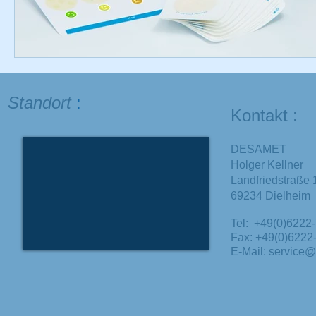
Standort
:
Kontakt :
DESAMET
Holger Kellner
Landfriedstraße 
69234 Dielheim
Tel: +49(0)6222
Fax: +49(0)6222
E-Mail:
service@