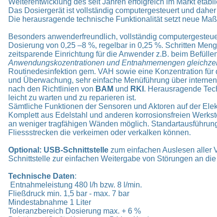
Weiterentwicklung des seit Jahren erfolgreich im Markt etab
Das Dosiergerät ist vollständig computergesteuert und daher
Die herausragende technische Funktionalität setzt neue Maß
Besonders anwenderfreundlich, vollständig computergesteuer
Dosierung von 0,25 –8 %, regelbar in 0,25 %. Schritten Menge
zeitsparende Einrichtung für die Anwender z.B. beim Befüll
Anwendungskozentrationen und Entnahmemengen gleichzeiti
Routinedesinfektion gem. VAH sowie eine Konzentration für 
und Überwachung, sehr einfache Menüführung über internen
nach den Richtlinien von
BAM
und
RKI
. Herausragende Tech
leicht zu warten und zu reparieren ist.
Sämtliche Funktionen der Sensoren und Aktoren auf der Elekt
Komplett aus Edelstahl und anderen korrosionsfreien Werkstoff
an weniger tragfähigen Wänden möglich. Standartausführung
Fliessstrecken die verkeimen oder verkalken können.
Optional: USB-Schnittstelle
zum einfachen Auslesen aller V
Schnittstelle zur einfachen Weitergabe von Störungen an die
Technische Daten
:
Entnahmeleistung 480 l/h bzw. 8 l/min.
Fließdruck min. 1,5 bar - max. 7 bar
Mindestabnahme 1 Liter
Toleranzbereich Dosierung max. + 6 %