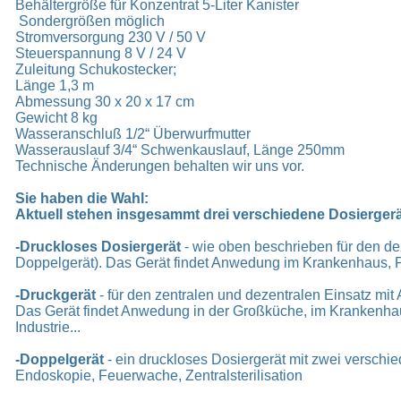
Behältergröße für Konzentrat 5-Liter Kanister
Sondergrößen möglich
Stromversorgung 230 V / 50 V
Steuerspannung 8 V / 24 V
Zuleitung Schukostecker;
Länge 1,3 m
Abmessung 30 x 20 x 17 cm
Gewicht 8 kg
Wasseranschluß 1/2“ Überwurfmutter
Wasserauslauf 3/4“ Schwenkauslauf, Länge 250mm
Technische Änderungen behalten wir uns vor.
Sie haben die Wahl:
Aktuell stehen insgesammt drei verschiedene Dosierger
-Druckloses Dosiergerät
- wie oben beschrieben für den de
Doppelgerät). Das Gerät findet Anwedung im K
-Druckgerät
- für den zentralen und dezentralen Einsatz mit
Das Gerät findet Anwedung in der Großküche, im Krankenhaus
Industrie...
-Doppelgerät
- ein druckloses Dosiergerät mit zwei versch
Endoskopie, Feuerwache, Zentralsterilisation