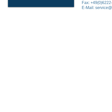
Fax: +49(0)6222
E-Mail:
service@