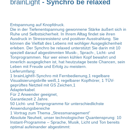
brainLight
- Synchro be relaxed
Entspannung auf Knopfdruck.
Die in der Tiefenentspannung gewonnene Stärke äußert sich in
Ruhe und Selbstsicherheit. In Ihrem Alltag findet sie ihren
Ausdruck in Stressresistenz und positiver Ausstrahlung. Sie
können die Vielfalt des Lebens mit wohliger Ausgeglichenheit
erleben. Der Synchro be relaxed unterstützt Sie darin mit 10
speziell darauf abgestimmten Musik-, Sprach-, Licht- und
Tonprogrammen. Nur wer einen kühlen Kopf bewahrt und
innerlich ausgeglichen ist, hat heutzutage beste Chancen, sein
Leben mit Freude und Erfolg zu meistern.
Lieferumfang:
1 brainLight®-Synchro mit Fernbedienung,1 regelbare
Visualisierungsbrille weiß,1 regelbarer Kopfhörer, 1 TÜV-
geprüftes Netzteil mit GS Zeichen,1
Adapterkabel.
Für 2 Anwender geeignet,
Garantiezeit 2 Jahre.
50 Licht- und Tonprogramme für unterschiedlichste
Anwendungsbereiche
1 Vortrag zum Thema „Stressmanagement“
Absolute Neuheit, unser technologischer Quantensprung: 10
Instant-Programme – Sprache, Musik, Licht und Ton bereits
optimal aufeinander abgestimmt: