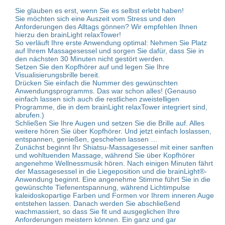
Sie glauben es erst, wenn Sie es selbst erlebt haben!
Sie möchten sich eine Auszeit vom Stress und den
Anforderungen des Alltags gönnen? Wir empfehlen Ihnen
hierzu den brainLight relaxTower!
So verläuft Ihre erste Anwendung optimal: Nehmen Sie Platz
auf Ihrem Massagesessel und sorgen Sie dafür, dass Sie in
den nächsten 30 Minuten nicht gestört werden.
Setzen Sie den Kopfhörer auf und legen Sie Ihre
Visualisierungsbrille bereit.
Drücken Sie einfach die Nummer des gewünschten
Anwendungsprogramms. Das war schon alles! (Genauso
einfach lassen sich auch die restlichen zweistelligen
Programme, die in dem brainLight relaxTower integriert sind,
abrufen.)
Schließen Sie Ihre Augen und setzen Sie die Brille auf. Alles
weitere hören Sie über Kopfhörer. Und jetzt einfach loslassen,
entspannen, genießen, geschehen lassen …
Zunächst beginnt Ihr Shiatsu-Massagesessel mit einer sanften
und wohltuenden Massage, während Sie über Kopfhörer
angenehme Wellnessmusik hören. Nach einigen Minuten fährt
der Massagesessel in die Liegeposition und die brainLight®-
Anwendung beginnt. Eine angenehme Stimme führt Sie in die
gewünschte Tiefenentspannung, während Lichtimpulse
kaleidoskopartige Farben und Formen vor Ihrem inneren Auge
entstehen lassen. Danach werden Sie abschließend
wachmassiert, so dass Sie fit und ausgeglichen Ihre
Anforderungen meistern können. Ein ganz und gar