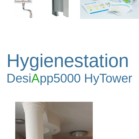
Hygienestation
Desi
A
pp5000 HyTower