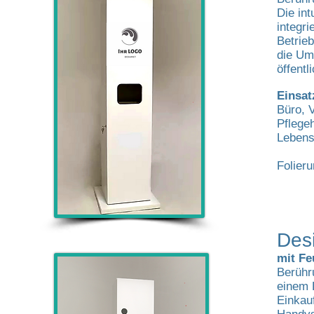
Die int
integri
Betrieb
die Um
öffent
Einsat
Büro, 
Pflege
Lebens
Folier
Des
mit Fe
Berühr
einem 
Einkau