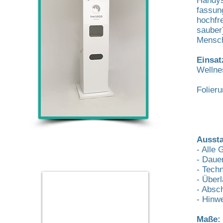
Handys
fassun
hochfr
sauber)
Mensc
Einsat
Wellne
Folier
Aussta
- Alle 
- Daue
- Tech
- Überl
- Absc
- Hinw
Maße: