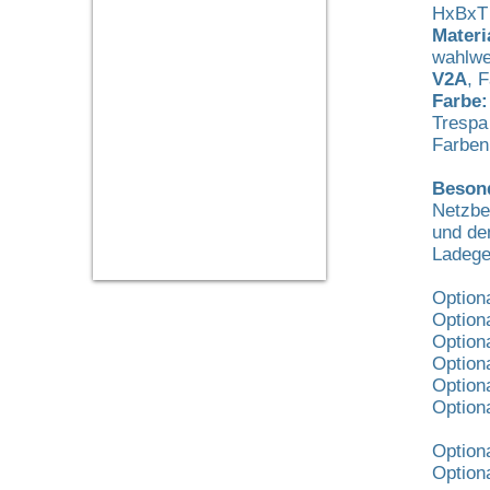
HxBxT
Materi
wahlwe
V2A
, 
Farbe:
Trespa
Farben
Besond
Netzbe
und de
Ladege
Option
Optiona
Option
Option
Option
Optiona
Option
Option