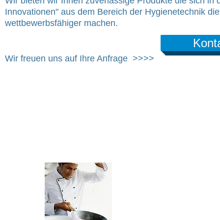
Wir
bieten wir Ihnen zuverlässige Produkte die sich i
Innovationen" aus dem Bereich der Hygienetechnik di
wettbewerbsfähiger machen.
Kont
Wir freuen uns auf Ihre Anfr